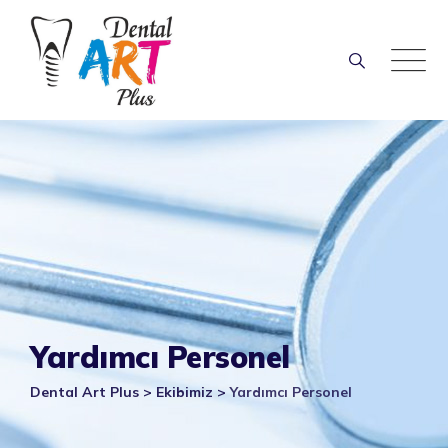
Skip
to
content
Yardımcı Personel
Dental Art Plus
>
Ekibimiz
>
Yardımcı Personel